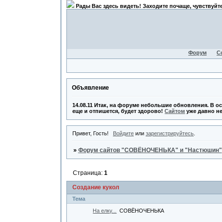
Рады Вас здесь видеть! Заходите почаще, чувствуйте
Форум
С
Объявление
14.08.11 Итак, на форуме небольшие обновления. В о
еще и отпишется, будет здорово!
Сайтом
уже давно не
Привет, Гость!
Войдите
или
зарегистрируйтесь
.
»
Форум сайтов "СОВЁНОЧЕНЬКА" и "Настюшин"
Страница:
1
Создание кукол
Тема
На елку...
СОВЁНОЧЕНЬКА