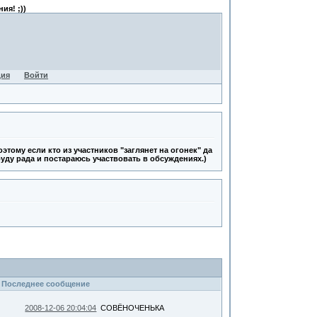
ия! ;))
ция
Войти
тому если кто из участников "заглянет на огонек" да
буду рада и постараюсь участвовать в обсуждениях.)
Последнее сообщение
2008-12-06 20:04:04
СОВЁНОЧЕНЬКА