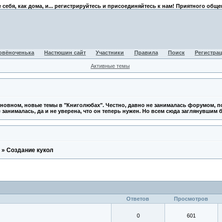
 себя, как дома, и... регистрируйтесь и присоединяйтесь к нам! Приятного общен
овёноченька
Настюшин сайт
Участники
Правила
Поиск
Регистра
Активные темы
сновном, новые темы в "Книголюбах". Честно, давно не занималась форумом, поэ
 занималась, да и не уверена, что он теперь нужен. Но всем сюда заглянувшим 
»
Создание кукол
Ответов
Просмотров
0
601