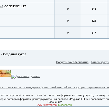
ми?
СОВЁНОЧЕНЬКА
0
141
0
326
0
177
»
Создание кукол
Создать сайт бесплатно
·
Каталог фору
тот интересный сервис и... Если Вы - участник форума, и хотите увидеть, где живут
ннер «География форума», регистрируйтесь на сервисе «Радикал ГЕО» и добавляйте сво
Пояснения:
Администратор
|
Модератор