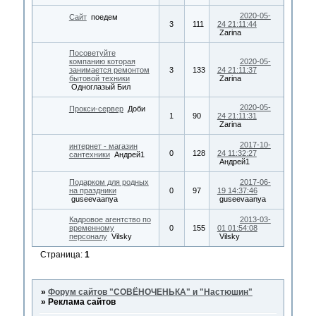
2020-05-
Сайт
поедем
3
111
24 21:11:44
Zarina
Посоветуйте
компанию которая
2020-05-
занимается ремонтом
3
133
24 21:11:37
бытовой техники
Zarina
Одноглазый Бил
2020-05-
Прокси-сервер
Доби
1
90
24 21:11:31
Zarina
2017-10-
интернет - магазин
0
128
24 11:32:27
сантехники
Андрей1
Андрей1
Подарком для родных
2017-06-
на праздники
0
97
19 14:37:46
guseevaanya
guseevaanya
Кадровое агентство по
2013-03-
временному
0
155
01 01:54:08
персоналу
Vilsky
Vilsky
Страница:
1
»
Форум сайтов "СОВЁНОЧЕНЬКА" и "Настюшин"
»
Реклама сайтов