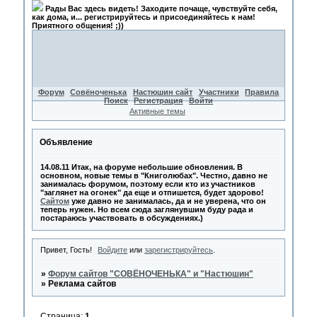
Рады Вас здесь видеть! Заходите почаще, чувствуйте себя,
как дома, и... регистрируйтесь и присоединяйтесь к нам!
Приятного общения! ;))
Форум
Совёноченька
Настюшин сайт
Участники
Правила
Поиск
Регистрация
Войти
Активные темы
Объявление
14.08.11 Итак, на форуме небольшие обновления. В
основном, новые темы в "Книголюбах". Честно, давно не
занималась форумом, поэтому если кто из участников
"заглянет на огонек" да еще и отпишется, будет здорово!
Сайтом
уже давно не занималась, да и не уверена, что он
теперь нужен. Но всем сюда заглянувшим буду рада и
постараюсь участвовать в обсуждениях.)
Привет, Гость!
Войдите
или
зарегистрируйтесь
.
»
Форум сайтов "СОВЁНОЧЕНЬКА" и "Настюшин"
»
Реклама сайтов
Страница:
1