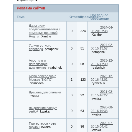
Реклама сайтов
Последнее
Тема
Ответов
Просмотров
сообщение
Даем силу
2024-04-
предпринимателям с
0
324
03 20:07:38
помощью решений
Xanthe
Reg.ru.
Xanthe
2024-02-
Услуги устного
0
51
06 15:13:57
перевода
potapchik
potapchik
Апостиль и
2023-12-
легализация
0
68
20 16:47:30
документов
ryabchuk
ryabchuk
Бюро переводов в
2023-12-
Москве "KGTC"
1
123
20 16:43:01
demidova
ryabchuk
2021-02-
Драцена для спальни
0
92
13 15:46:22
kwaka
kwaka
2020-08-
Выделения пахнут
0
63
22 16:19:33
рыбой
kwaka
kwaka
2020-07-
Прогестерон - это
0
96
20 15:04:42
гормон
kwaka
kwaka