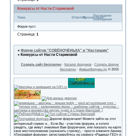
Конкурсы от Насти Стариковой
Последнее
Тема
Ответов
Просмотров
сообщение
Форум пуст.
Страница:
1
»
Форум сайтов "СОВЁНОЧЕНЬКА" и "Настюшин"
»
Конкурсы от Насти Стариковой
Создать сайт бесплатно
·
Каталог форумов
·
Создать форум
бесплатно
·
ЖивыеФорумы.ру
© 2015
Дорогие форумчане! Можете зайти на этот
интересный сервис и... Если Вы - участник форума, и хотите
увидеть, где живут знакомые Вам форумчане, или показать на карте
свое местоположение (назначить стрелку), - просто кликните баннер
«География форума», регистрируйтесь на сервисе «Радикал ГЕО» и