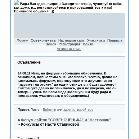
Рады Вас здесь видеть! Заходите почаще, чувствуйте себя,
как дома, и... регистрируйтесь и присоединяйтесь к нам!
Приятного общения! ;))
Форум
Совёноченька
Настюшин сайт
Участники
Правила
Поиск
Регистрация
Войти
Активные темы
Объявление
14.08.11 Итак, на форуме небольшие обновления. В
основном, новые темы в "Книголюбах". Честно, давно не
занималась форумом, поэтому если кто из участников
"заглянет на огонек" да еще и отпишется, будет здорово!
Сайтом
уже давно не занималась, да и не уверена, что он
теперь нужен. Но всем сюда заглянувшим буду рада и
постараюсь участвовать в обсуждениях.)
Привет, Гость!
Войдите
или
зарегистрируйтесь
.
»
Форум сайтов "СОВЁНОЧЕНЬКА" и "Настюшин"
»
Конкурсы от Насти Стариковой
Страница:
1