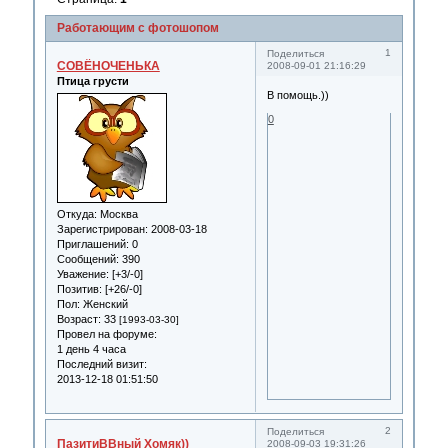
Работающим с фотошопом
1
Поделиться
СОВЁНОЧЕНЬКА
2008-09-01 21:16:29
Птица грусти
В помощь.))
0
Откуда:
Москва
Зарегистрирован
: 2008-03-18
Приглашений:
0
Сообщений:
390
Уважение:
[+3/-0]
Позитив:
[+26/-0]
Пол:
Женский
Возраст:
33
[1993-03-30]
Провел на форуме:
1 день 4 часа
Последний визит:
2013-12-18 01:51:50
2
Поделиться
ПазитиВВный Хомяк))
2008-09-03 19:31:26