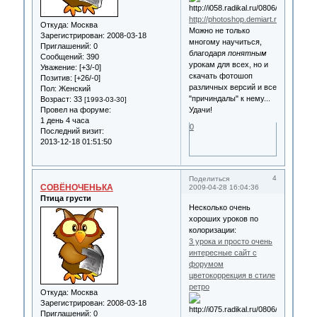
http://photoshop.demiart.ru/
Откуда:
Москва
Можно не только
Зарегистрирован
: 2008-03-18
многому научиться,
Приглашений:
0
благодаря
понятным
Сообщений:
390
урокам для всех, но и
Уважение:
[+3/-0]
скачать фотошоп
Позитив:
[+26/-0]
различных версий и все
Пол:
Женский
"причиндалы" к нему...
Возраст:
33
[1993-03-30]
Провел на форуме:
Удачи!
1 день 4 часа
0
Последний визит:
2013-12-18 01:51:50
4
Поделиться
СОВЁНОЧЕНЬКА
2009-04-28 16:04:36
Птица грусти
Несколько очень
хороших уроков по
колоризации:
3 урока и просто очень
интересные сайт с
форумом
цветокоррекция в стиле
ретро
Откуда:
Москва
Зарегистрирован
: 2008-03-18
Приглашений:
0