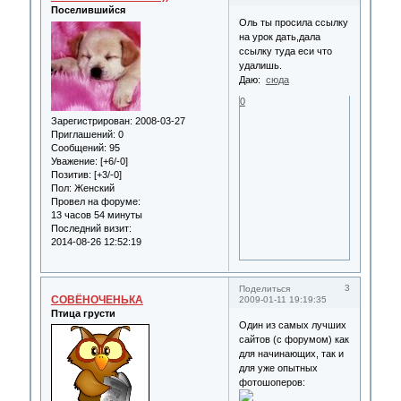
Поселившийся
Оль ты просила ссылку
на урок дать,дала
ссылку туда еси что
удалишь.
Даю:
сюда
0
Зарегистрирован
: 2008-03-27
Приглашений:
0
Сообщений:
95
Уважение:
[+6/-0]
Позитив:
[+3/-0]
Пол:
Женский
Провел на форуме:
13 часов 54 минуты
Последний визит:
2014-08-26 12:52:19
3
Поделиться
СОВЁНОЧЕНЬКА
2009-01-11 19:19:35
Птица грусти
Один из самых лучших
сайтов (с форумом) как
для начинающих, так и
для уже опытных
фотошоперов: