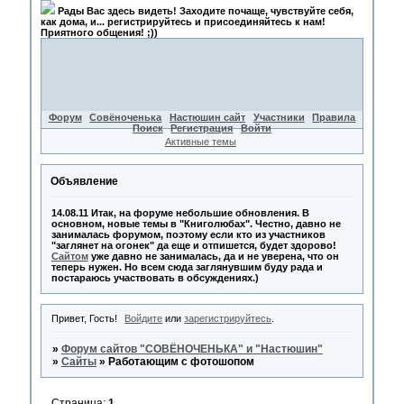
Рады Вас здесь видеть! Заходите почаще, чувствуйте себя,
как дома, и... регистрируйтесь и присоединяйтесь к нам!
Приятного общения! ;))
Форум
Совёноченька
Настюшин сайт
Участники
Правила
Поиск
Регистрация
Войти
Активные темы
Объявление
14.08.11 Итак, на форуме небольшие обновления. В
основном, новые темы в "Книголюбах". Честно, давно не
занималась форумом, поэтому если кто из участников
"заглянет на огонек" да еще и отпишется, будет здорово!
Сайтом
уже давно не занималась, да и не уверена, что он
теперь нужен. Но всем сюда заглянувшим буду рада и
постараюсь участвовать в обсуждениях.)
Привет, Гость!
Войдите
или
зарегистрируйтесь
.
»
Форум сайтов "СОВЁНОЧЕНЬКА" и "Настюшин"
»
Сайты
»
Работающим с фотошопом
Страница:
1