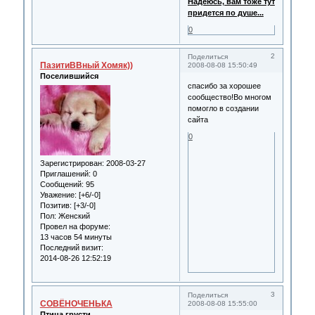
Надеюсь, вам тоже тут
придется по душе...
0
2
Поделиться
ПазитиВВный Хомяк))
2008-08-08 15:50:49
Поселившийся
спасибо за хорошее
сообщество!Во многом
помогло в создании
сайта
0
Зарегистрирован
: 2008-03-27
Приглашений:
0
Сообщений:
95
Уважение:
[+6/-0]
Позитив:
[+3/-0]
Пол:
Женский
Провел на форуме:
13 часов 54 минуты
Последний визит:
2014-08-26 12:52:19
3
Поделиться
СОВЁНОЧЕНЬКА
2008-08-08 15:55:00
Птица грусти