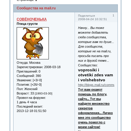
Сообщества на mail.ru
1
Поделиться
СОВЁНОЧЕНЬКА
2008-04-24 10:32:51
Птица грусти
Начну... Вы тоже
можете добавлять
сюда сообщества,
которые вам по душе...
Для сообществ,
которые не на mail.ru,
просьба писать про
них в другой теме...
Откуда:
Москва
Сообщество:
Зарегистрирован
: 2008-03-18
voprosiki i
Приглашений:
0
otvetiki zdes vam
Сообщений:
390
i volshebstvo
Уважение:
[+3/-0]
Позитив:
[+26/-0]
http://blogs.mail.ru/community/vvoprosi
Пол:
Женский
Тут вам окажут
Возраст:
33
[1993-03-30]
помощь по блогу,
Провел на форуме:
сайту... Тут вы
1 день 4 часа
найдете множество
Последний визит:
секретов
2013-12-18 01:51:50
оформления... Лично
мне это сообщество
очень помогло с
моим сайтом!