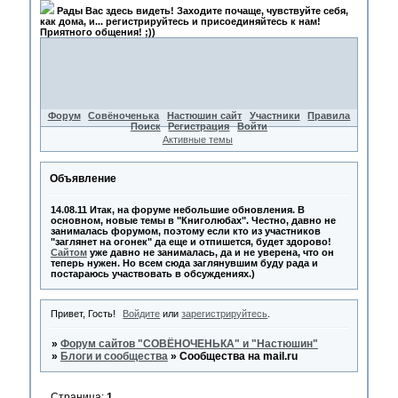
Рады Вас здесь видеть! Заходите почаще, чувствуйте себя,
как дома, и... регистрируйтесь и присоединяйтесь к нам!
Приятного общения! ;))
Форум
Совёноченька
Настюшин сайт
Участники
Правила
Поиск
Регистрация
Войти
Активные темы
Объявление
14.08.11 Итак, на форуме небольшие обновления. В
основном, новые темы в "Книголюбах". Честно, давно не
занималась форумом, поэтому если кто из участников
"заглянет на огонек" да еще и отпишется, будет здорово!
Сайтом
уже давно не занималась, да и не уверена, что он
теперь нужен. Но всем сюда заглянувшим буду рада и
постараюсь участвовать в обсуждениях.)
Привет, Гость!
Войдите
или
зарегистрируйтесь
.
»
Форум сайтов "СОВЁНОЧЕНЬКА" и "Настюшин"
»
Блоги и сообщества
»
Сообщества на mail.ru
Страница:
1