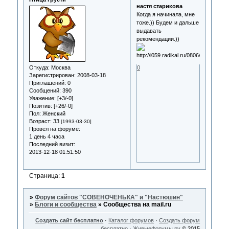
настя старикова
Когда я начинала, мне
тоже.)) Будем и дальше
выдавать
рекомендации.))
Откуда:
Москва
0
Зарегистрирован
: 2008-03-18
Приглашений:
0
Сообщений:
390
Уважение:
[+3/-0]
Позитив:
[+26/-0]
Пол:
Женский
Возраст:
33
[1993-03-30]
Провел на форуме:
1 день 4 часа
Последний визит:
2013-12-18 01:51:50
Страница:
1
»
Форум сайтов "СОВЁНОЧЕНЬКА" и "Настюшин"
»
Блоги и сообщества
»
Сообщества на mail.ru
Создать сайт бесплатно
·
Каталог форумов
·
Создать форум
бесплатно
·
ЖивыеФорумы.ру
© 2015