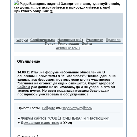
Рады Вас здесь видеть! Заходите почаще, чувствуйте себя,
как дома, и... регистрируйтесь и присоединяйтесь к нам!
Приятного общения! ;))
Форум
Совёноченька
Настюшин сайт
Участники
Правила
Поиск
Регистрация
Войти
Активные темы
Объявление
14.08.11 Итак, на форуме небольшие обновления. В
основном, новые темы в "Книголюбах". Честно, давно не
занималась форумом, поэтому если кто из участников
"заглянет на огонек" да еще и отпишется, будет здорово!
Сайтом
уже давно не занималась, да и не уверена, что он
теперь нужен. Но всем сюда заглянувшим буду рада и
постараюсь участвовать в обсуждениях.)
Привет, Гость!
Войдите
или
зарегистрируйтесь
.
»
Форум сайтов "СОВЁНОЧЕНЬКА" и "Настюшин"
»
Домашние животные
»
Уход
Страница:
1