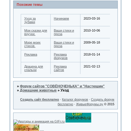
Похожие темы
Уход за
Начинаем
2023-03-16
зубами
Мои сказки для
Ваши стихи и
2010-10-06
внучки.
проза
Море моих
Ваши стихи и
2009-05-18
стихов.
проза
Реклама
Реклама
2018-01-14
форумов
Драцена для
Реклама
2021-02-13
спальни
сайтов
»
Форум сайтов "СОВЁНОЧЕНЬКА" и "Настюшин"
»
Домашние животные
»
Уход
Создать сайт бесплатно
·
Каталог форумов
·
Создать форум
бесплатно
·
ЖивыеФорумы.ру
© 2015