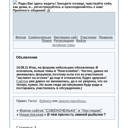
Рады Вас здесь видеть! Заходите почаще, чувствуйте себя,
как дома, и... регистрируйтесь и присоединяйтесь к нам!
Приятного общения! ;))
Форум
Совёноченька
Настюшин сайт
Участники
Правила
Поиск
Регистрация
Войти
Активные темы
Объявление
14.08.11 Итак, на форуме небольшие обновления. В
основном, новые темы в "Книголюбах". Честно, давно не
занималась форумом, поэтому если кто из участников
"заглянет на огонек" да еще и отпишется, будет здорово!
Сайтом
уже давно не занималась, да и не уверена, что он
теперь нужен. Но всем сюда заглянувшим буду рада и
постараюсь участвовать в обсуждениях.)
Привет, Гость!
Войдите
или
зарегистрируйтесь
.
»
Форум сайтов "СОВЁНОЧЕНЬКА" и "Настюшин"
»
Наши поездки
»
В чём прелесть зимней рыбалки ?
Страница:
1