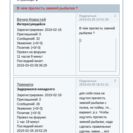
В чём прелесть зимней рыбалки ?
1
Поделиться
Вечер Новостей
2019-02-28 10:01:30
Интересующийся
В чём прелесть зимней
Зарегистрирован
: 2019-02-18
рыбалки ?
Приглашений:
0
Сообщений:
32
0
Уважение:
[+0/-0]
Позитив:
[+0/-0]
Провел на форуме:
11 часов 8 минут
Последний визит:
2019-03-03 09:36:29
2
Поделиться
Трионити
2019-02-28 18:51:21
Задержался ненадолго
для себя пока не
Зарегистрирован
: 2019-02-18
ощутил прелесть
Приглашений:
0
зимней рыбалки с
Сообщений:
26
полна, не пойму, то...
Уважение:
[+0/-0]
вариант. p.s. Чтобы
Позитив:
[+0/-0]
ощутить прелесть
Провел на форуме:
1 час 18 минут
зимней рыбалки, надо
Последний визит:
сделать правильные
2019-02-28 18:52:29
удочки, кивки..., вот