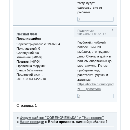
тогда будет
удовольствие от
рыбалки.
0
3
Поделиться
Лесная Фея
2019-03-01 00:51:17
Поселившийся
Глубокий..глубокий
Зарегистрирован
: 2019-02-04
вопрос. Зимняя
Приглашений:
0
рыбалка, это трудное
Сообщений:
90
дело. Сначала дойти в
Уважение:
[+0/-0]
полном снаряжении до
Позитив:
[+0/-0]
места нужно. Потом
Провел на форуме:
3 часа 52 минуты
пробурить лед,
Последний визит:
расставить удочки и
2019-03-03 14:26:10
жерлицы
https://borika.ru/samopodsekayuschi
zi … -podstavka
0
Страница:
1
»
Форум сайтов "СОВЁНОЧЕНЬКА" и "Настюшин"
»
Наши поездки
»
В чём прелесть зимней рыбалки ?