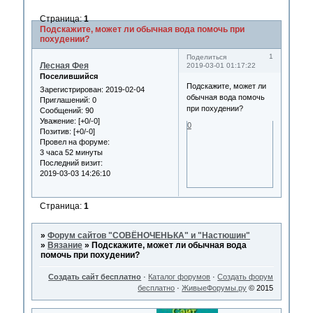
Страница:
1
Подскажите, может ли обычная вода помочь при
похудении?
1
Поделиться
Лесная Фея
2019-03-01 01:17:22
Поселившийся
Подскажите, может ли
Зарегистрирован
: 2019-02-04
обычная вода помочь
Приглашений:
0
при похудении?
Сообщений:
90
Уважение:
[+0/-0]
0
Позитив:
[+0/-0]
Провел на форуме:
3 часа 52 минуты
Последний визит:
2019-03-03 14:26:10
Страница:
1
»
Форум сайтов "СОВЁНОЧЕНЬКА" и "Настюшин"
»
Вязание
»
Подскажите, может ли обычная вода
помочь при похудении?
Создать сайт бесплатно
·
Каталог форумов
·
Создать форум
бесплатно
·
ЖивыеФорумы.ру
© 2015