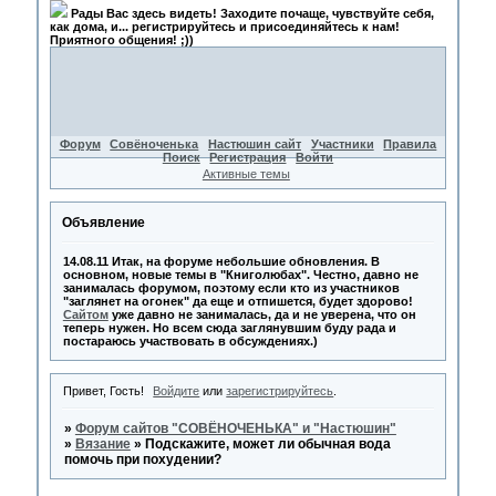
Рады Вас здесь видеть! Заходите почаще, чувствуйте себя,
как дома, и... регистрируйтесь и присоединяйтесь к нам!
Приятного общения! ;))
Форум
Совёноченька
Настюшин сайт
Участники
Правила
Поиск
Регистрация
Войти
Активные темы
Объявление
14.08.11 Итак, на форуме небольшие обновления. В
основном, новые темы в "Книголюбах". Честно, давно не
занималась форумом, поэтому если кто из участников
"заглянет на огонек" да еще и отпишется, будет здорово!
Сайтом
уже давно не занималась, да и не уверена, что он
теперь нужен. Но всем сюда заглянувшим буду рада и
постараюсь участвовать в обсуждениях.)
Привет, Гость!
Войдите
или
зарегистрируйтесь
.
»
Форум сайтов "СОВЁНОЧЕНЬКА" и "Настюшин"
»
Вязание
»
Подскажите, может ли обычная вода
помочь при похудении?