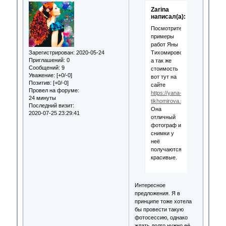
Zarina
написал(а):
Посмотрите
примеры
работ Яны
Зарегистрирован
: 2020-05-24
Тихомировой,
Приглашений:
0
а так же
Сообщений:
9
стоимость
Уважение:
[+0/-0]
вот тут на
Позитив:
[+0/-0]
сайте
Провел на форуме:
https://yana-
24 минуты
tikhomirova.ru/service/fotokni
Последний визит:
Она
2020-07-25 23:29:41
отличный
фотограф и
снимки у
неё
получаются
красивые.
Интересное
предложения. Я в
принципе тоже хотела
бы провести такую
фотосессию, однако
ждать долго нужно её