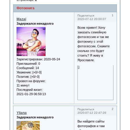
Фотокнига
1
Поделиться
Mazai
2020-07-12 20:00:07
Задержался ненадолго
Всем привет! Хочу
заказать семейную
фотосессию и так же
фотокнигу с этой
фотосессии. Скажите
сколько это будет
стоить? Я живу в
Зарегистрирован
: 2020-05-24
Ярославле.
Приглашений:
0
0
Сообщений:
14
Уважение:
[+0/-0]
Позитив:
[+0/-0]
Провел на форуме:
11 минут
Последний визит:
2021-01-29 06:59:13
2
Поделиться
Yliana
2020-07-12 22:47:26
Задержался ненадолго
Вы найдите сайты
фотографов и там