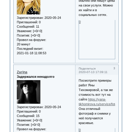
обычно они пишут цены
на свои услуги. Можно
их найти и в
социальных сетях.
Зарегистрирован
: 2020-05-24
0
Приглашений:
0
Сообщений:
11
Уважение:
[+0/-0]
Позитив:
[+0/-0]
Провел на форуме:
20 минут
Последний визит:
2021-01-18 11:08:53
3
Поделиться
Zarina
2020-07-13 17:09:11
Задержался ненадолго
Посмотрите примеры
работ Яны
Тихомировой, а так же
стоимость вот тут на
сайте
https://yana-
tikhomirova.ru/service/fotokniga
Зарегистрирован
: 2020-05-24
Она отличный
Приглашений:
0
фотограф и снимки у
Сообщений:
15
неё получаются
Уважение:
[+0/-0]
красивые.
Позитив:
[+0/-0]
Провел на форуме:
0