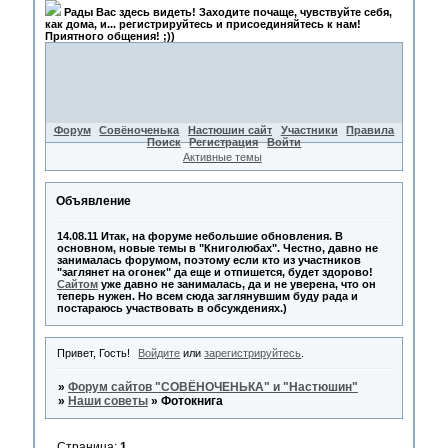
Рады Вас здесь видеть! Заходите почаще, чувствуйте себя,
как дома, и... регистрируйтесь и присоединяйтесь к нам!
Приятного общения! ;))
Форум
Совёноченька
Настюшин сайт
Участники
Правила
Поиск
Регистрация
Войти
Активные темы
Объявление
14.08.11 Итак, на форуме небольшие обновления. В
основном, новые темы в "Книголюбах". Честно, давно не
занималась форумом, поэтому если кто из участников
"заглянет на огонек" да еще и отпишется, будет здорово!
Сайтом
уже давно не занималась, да и не уверена, что он
теперь нужен. Но всем сюда заглянувшим буду рада и
постараюсь участвовать в обсуждениях.)
Привет, Гость!
Войдите
или
зарегистрируйтесь
.
»
Форум сайтов "СОВЁНОЧЕНЬКА" и "Настюшин"
»
Наши советы
»
Фотокнига
Страница:
1