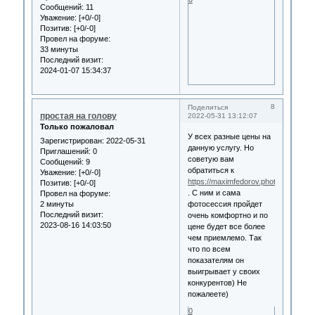
Сообщений:
11
Уважение:
[+0/-0]
Позитив:
[+0/-0]
Провел на форуме:
33 минуты
Последний визит:
2024-01-07 15:34:37
8
Поделиться
простая на голову
2022-05-31 13:12:07
Только пожаловал
У всех разные цены на
Зарегистрирован
: 2022-05-31
данную услугу. Но
Приглашений:
0
советую вам
Сообщений:
9
обратиться к
Уважение:
[+0/-0]
https://maximfedorov.photography/
Позитив:
[+0/-0]
. С ним и сама
Провел на форуме:
2 минуты
фотосессия пройдет
Последний визит:
очень комфортно и по
2023-08-16 14:03:50
цене будет все более
чем приемлемо. Так
что по всем
показателям он
выигрывает у своих
конкурентов) Не
пожалеете)
0